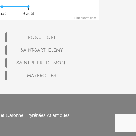
août
9 août
Highcharts.com
ROQUEFORT
SAINT-BARTHELEMY
SAINT-PIERRE-DU-MONT
MAZEROLLES
 et Garonne
-
Pyrénées Atlantiques
-