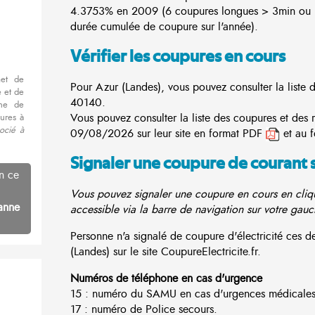
4.3753% en 2009 (6 coupures longues > 3min ou 3
durée cumulée de coupure sur l'année).
Vérifier les coupures en cours
met de
Pour Azur (Landes), vous pouvez consulter la liste 
 et de
40140.
nne de
Vous pouvez consulter la liste des coupures et des 
ures à
ocié à
09/08/2026 sur leur site en format PDF
et au 
Signaler une coupure de courant 
n ce
Vous pouvez signaler une coupure en cours en cliqu
anne
accessible via la barre de navigation sur votre gauc
Personne n'a signalé de coupure d'électricité ces
(Landes) sur le site CoupureElectricite.fr.
Numéros de téléphone en cas d'urgence
15 : numéro du SAMU en cas d'urgences médicales
17 : numéro de Police secours.