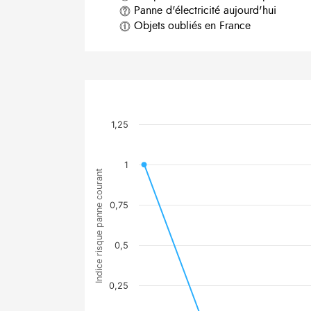
Panne d'électricité aujourd'hui
Objets oubliés en France
1,25
1
Indice risque panne courant
0,75
0,5
0,25