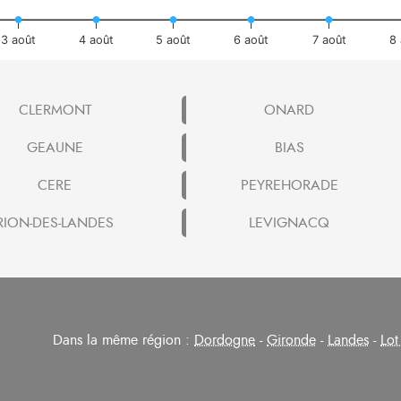
3 août
4 août
5 août
6 août
7 août
8 
CLERMONT
ONARD
GEAUNE
BIAS
CERE
PEYREHORADE
RION-DES-LANDES
LEVIGNACQ
Dans la même région :
Dordogne
-
Gironde
-
Landes
-
Lot