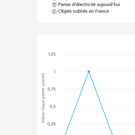
Panne d'électricité aujourd'hui
Objets oubliés en France
1,25
1
Indice risque panne courant
0,75
0,5
0,25