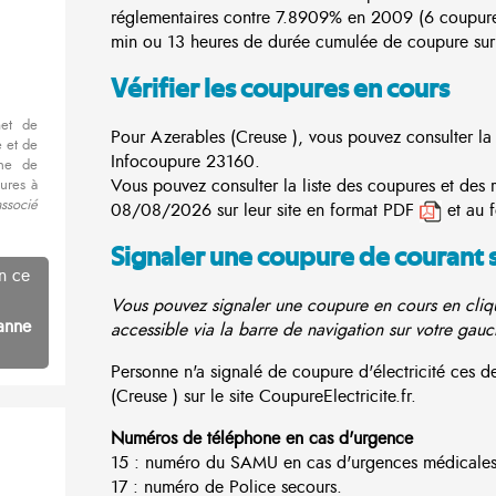
réglementaires contre 7.8909% en 2009 (6 coupur
min ou 13 heures de durée cumulée de coupure sur 
Vérifier les coupures en cours
met de
Pour Azerables (Creuse ), vous pouvez consulter la l
 et de
Infocoupure
23160.
nne de
Vous pouvez consulter la liste des coupures et des 
ures à
associé
08/08/2026 sur leur site en format PDF
et au 
Signaler une coupure de courant 
n ce
Vous pouvez signaler une coupure en cours en cliqu
anne
accessible via la barre de navigation sur votre gauc
Personne n'a signalé de coupure d'électricité ces
(Creuse ) sur le site CoupureElectricite.fr.
Numéros de téléphone en cas d'urgence
15 : numéro du SAMU en cas d'urgences médicales
17 : numéro de Police secours.