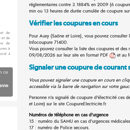
réglementaires contre 3.1884% en 2009 (6 coupur
min ou 13 heures de durée cumulée de coupure sur 
Vérifier les coupures en cours
met de
Pour Auxy (Saône et Loire), vous pouvez consulter la
 et de
Infocoupure
71400.
nne de
Vous pouvez consulter la liste des coupures et des 
ures à
ocié à
09/08/2026 sur leur site en format PDF
et au 
Signaler une coupure de courant 
n ce
Vous pouvez signaler une coupure en cours en cliqu
anne
accessible via la barre de navigation sur votre gauc
Personne n'a signalé de coupure d'électricité ces
et Loire) sur le site CoupureElectricite.fr.
Numéros de téléphone en cas d'urgence
15 : numéro du SAMU en cas d'urgences médicales
17 : numéro de Police secours.