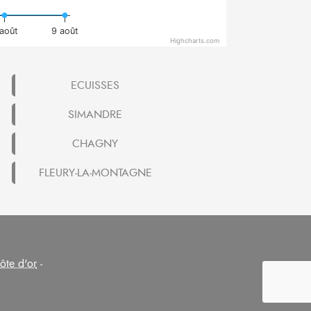
août
9 août
Highcharts.com
ECUISSES
SIMANDRE
CHAGNY
FLEURY-LA-MONTAGNE
ôte d'or
-