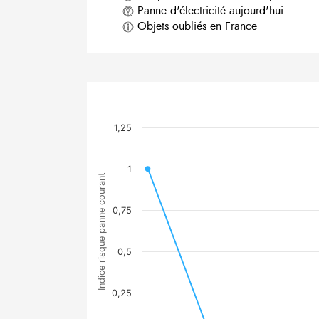
Panne d'électricité aujourd'hui
Objets oubliés en France
1,25
1
Indice risque panne courant
0,75
0,5
0,25