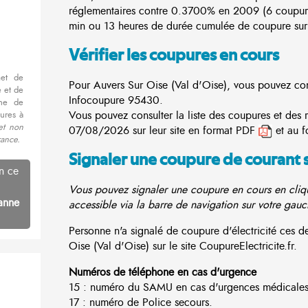
réglementaires contre 0.3700% en 2009 (6 coupur
min ou 13 heures de durée cumulée de coupure sur 
Vérifier les coupures en cours
met de
Pour Auvers Sur Oise (Val d'Oise), vous pouvez consu
 et de
Infocoupure
95430.
nne de
Vous pouvez consulter la liste des coupures et des 
ures à
et non
07/08/2026 sur leur site en format PDF
et au f
rance.
Signaler une coupure de courant 
n ce
Vous pouvez signaler une coupure en cours en cliqu
anne
accessible via la barre de navigation sur votre gauc
Personne n'a signalé de coupure d'électricité ces
Oise (Val d'Oise) sur le site CoupureElectricite.fr.
Numéros de téléphone en cas d'urgence
15 : numéro du SAMU en cas d'urgences médicales
17 : numéro de Police secours.