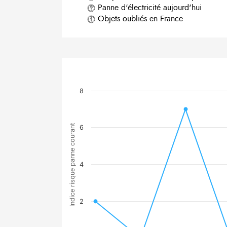
Panne d'électricité aujourd'hui
Objets oubliés en France
8
Indice risque panne courant
6
4
2