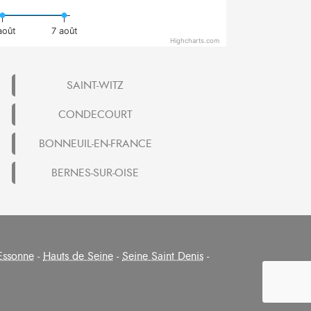
août
7 août
Highcharts.com
SAINT-WITZ
CONDECOURT
BONNEUIL-EN-FRANCE
BERNES-SUR-OISE
Essonne
-
Hauts de Seine
-
Seine Saint Denis
-