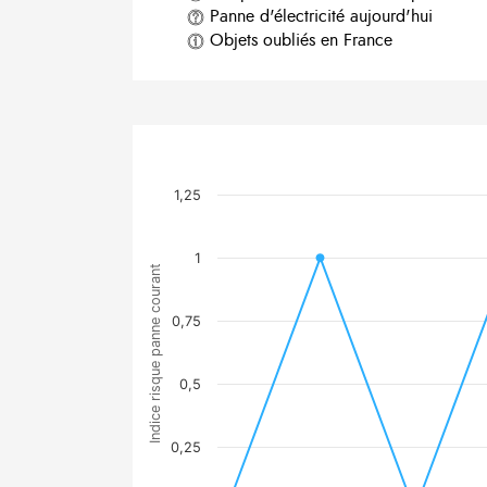
Panne d'électricité aujourd'hui
Objets oubliés en France
1,25
1
Indice risque panne courant
0,75
0,5
0,25