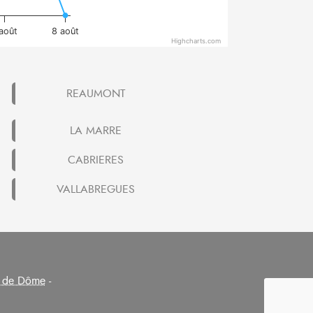
 août
8 août
Highcharts.com
REAUMONT
LA MARRE
CABRIERES
VALLABREGUES
 de Dôme
-