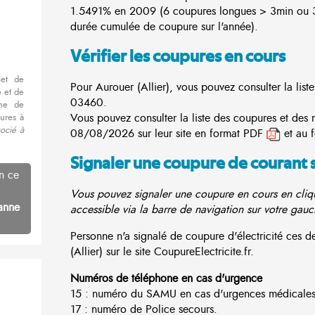
1.5491% en 2009 (6 coupures longues > 3min ou 3
durée cumulée de coupure sur l'année).
Vérifier les coupures en cours
met de
Pour Aurouer (Allier), vous pouvez consulter la list
 et de
03460.
nne de
Vous pouvez consulter la liste des coupures et des 
ures à
socié à
08/08/2026 sur leur site en format PDF
et au 
Signaler une coupure de courant 
n ce
Vous pouvez signaler une coupure en cours en cliqu
anne
accessible via la barre de navigation sur votre gauc
Personne n'a signalé de coupure d'électricité ces
(Allier) sur le site CoupureElectricite.fr.
Numéros de téléphone en cas d'urgence
15 : numéro du SAMU en cas d'urgences médicales
17 : numéro de Police secours.