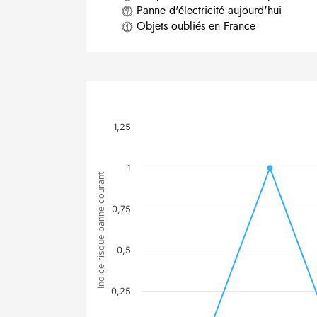
Panne d'électricité aujourd'hui
Objets oubliés en France
1,25
1
Indice risque panne courant
0,75
0,5
0,25