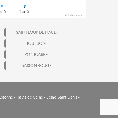
août
7 août
Highcharts.com
SAINT-LOUP-DE-NAUD
TOUSSON
PONTCARRE
MAISON-ROUGE
Essonne
-
Hauts de Seine
-
Seine Saint Denis
-