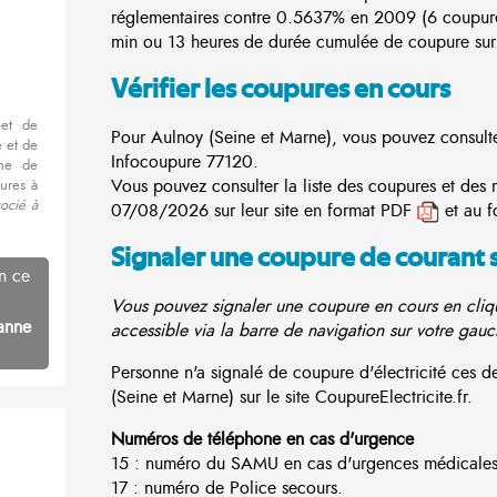
réglementaires contre 0.5637% en 2009 (6 coupur
min ou 13 heures de durée cumulée de coupure sur 
Vérifier les coupures en cours
met de
Pour Aulnoy (Seine et Marne), vous pouvez consulter 
 et de
Infocoupure
77120.
nne de
Vous pouvez consulter la liste des coupures et des 
ures à
ocié à
07/08/2026 sur leur site en format PDF
et au f
Signaler une coupure de courant 
n ce
Vous pouvez signaler une coupure en cours en cliqu
anne
accessible via la barre de navigation sur votre gauc
Personne n'a signalé de coupure d'électricité ces
(Seine et Marne) sur le site CoupureElectricite.fr.
Numéros de téléphone en cas d'urgence
15 : numéro du SAMU en cas d'urgences médicales
17 : numéro de Police secours.