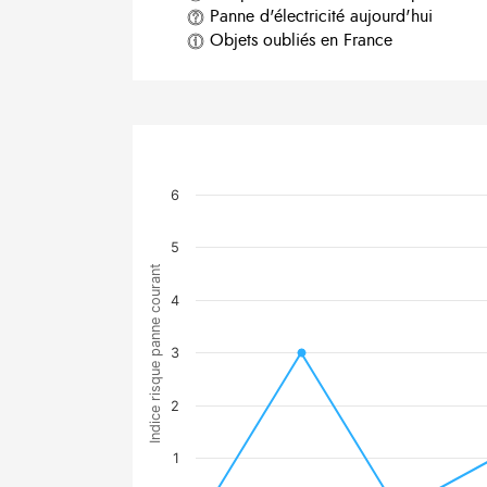
Panne d'électricité aujourd'hui
Objets oubliés en France
6
5
Indice risque panne courant
4
3
2
1