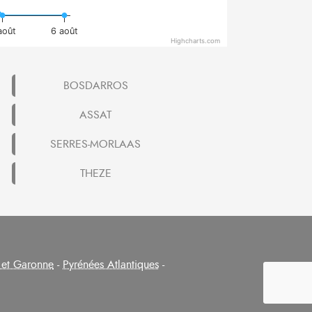
août
6 août
Highcharts.com
BOSDARROS
ASSAT
SERRES-MORLAAS
THEZE
 et Garonne
-
Pyrénées Atlantiques
-