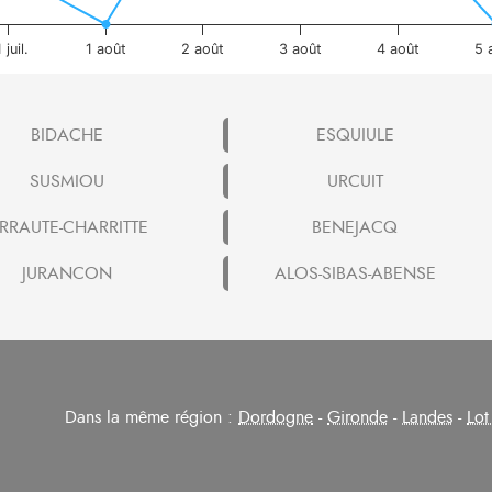
 juil.
1 août
2 août
3 août
4 août
5 
BIDACHE
ESQUIULE
SUSMIOU
URCUIT
RRAUTE-CHARRITTE
BENEJACQ
JURANCON
ALOS-SIBAS-ABENSE
Dans la même région :
Dordogne
-
Gironde
-
Landes
-
Lot