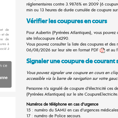
réglementaires contre 3.9876% en 2009 (6 coupur
min ou 13 heures de durée cumulée de coupure sur 
Vérifier les coupures en cours
met de
Pour Aubertin (Pyrénées Atlantiques), vous pouvez co
 et de
site
Infocoupure
64290.
nne de
Vous pouvez consulter la liste des coupures et des 
ures à
socié à
06/08/2026 sur leur site en format PDF
et au 
Signaler une coupure de courant 
n ce
Vous pouvez signaler une coupure en cours en cliqu
anne
accessible via la barre de navigation sur votre gauc
Personne n'a signalé de coupure d'électricité ces 
(Pyrénées Atlantiques) sur le site CoupureElectricite.
Numéros de téléphone en cas d'urgence
15 : numéro du SAMU en cas d'urgences médicales
17 : numéro de Police secours.