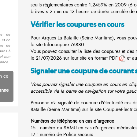
seuils réglementaires contre 1.2459% en 2009 (6 
brèves < 3 min ou 13 heures de durée cumulée de c
Vérifier les coupures en cours
met de
Pour Arques La Bataille (Seine Maritime), vous pouv
 et de
le site
Infocoupure
76880.
nne de
Vous pouvez consulter la liste des coupures et des 
ures à
et non
le 21/07/2026 sur leur site en format PDF
et au
rance.
Signaler une coupure de courant 
n ce
Vous pouvez signaler une coupure en cours en cliqu
anne
accessible via la barre de navigation sur votre gauc
Personne n'a signalé de coupure d'électricité ces
Bataille (Seine Maritime) sur le site CoupureElectricit
Numéros de téléphone en cas d'urgence
15 : numéro du SAMU en cas d'urgences médicales
17 : numéro de Police secours.