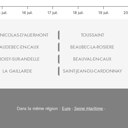
 juil.
16 juil.
17 juil.
18 juil.
19 juil.
20 
-NICOLAS-D'ALIERMONT
TOUSSAINT
AUDEBEC-EN-CAUX
BEAUBEC-LA-ROSIERE
ROISY-SUR-ANDELLE
BEAUVAL-EN-CAUX
LA GAILLARDE
SAINT-JEAN-DU-CARDONNAY
Dans la même région :
Eure
-
Seine Maritime
-