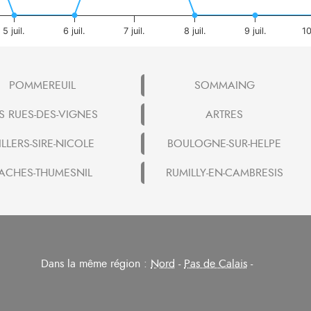
5 juil.
6 juil.
7 juil.
8 juil.
9 juil.
10
POMMEREUIL
SOMMAING
S RUES-DES-VIGNES
ARTRES
ILLERS-SIRE-NICOLE
BOULOGNE-SUR-HELPE
ACHES-THUMESNIL
RUMILLY-EN-CAMBRESIS
Dans la même région :
Nord
-
Pas de Calais
-