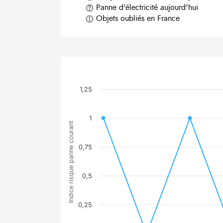
Panne d'électricité aujourd'hui
Objets oubliés en France
1,25
1
Indice risque panne courant
0,75
0,5
0,25