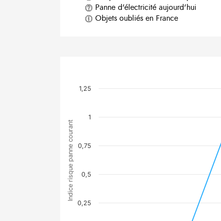
Panne d'électricité aujourd'hui
Objets oubliés en France
1,25
1
Indice risque panne courant
0,75
0,5
0,25