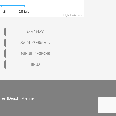
 juil.
26 juil.
Highcharts.com
MARNAY
SAINT-GERMAIN
NIEUIL-L'ESPOIR
BRUX
res (Deux)
-
Vienne
-