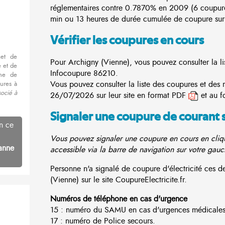
réglementaires contre 0.7870% en 2009 (6 coupur
min ou 13 heures de durée cumulée de coupure sur 
Vérifier les coupures en cours
met de
Pour Archigny (Vienne), vous pouvez consulter la lis
 et de
Infocoupure
86210.
nne de
Vous pouvez consulter la liste des coupures et des 
ures à
socié à
26/07/2026 sur leur site en format PDF
et au f
Signaler une coupure de courant 
n ce
Vous pouvez signaler une coupure en cours en cliqu
anne
accessible via la barre de navigation sur votre gauc
Personne n'a signalé de coupure d'électricité ces
(Vienne) sur le site CoupureElectricite.fr.
Numéros de téléphone en cas d'urgence
15 : numéro du SAMU en cas d'urgences médicales
17 : numéro de Police secours.