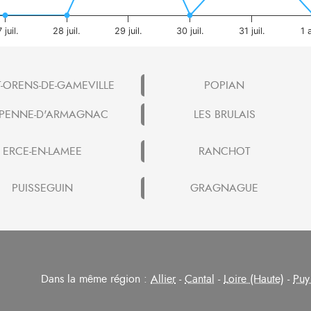
 juil.
28 juil.
29 juil.
30 juil.
31 juil.
1 
T-ORENS-DE-GAMEVILLE
POPIAN
PENNE-D'ARMAGNAC
LES BRULAIS
ERCE-EN-LAMEE
RANCHOT
PUISSEGUIN
GRAGNAGUE
Dans la même région :
Allier
-
Cantal
-
Loire (Haute)
-
Puy