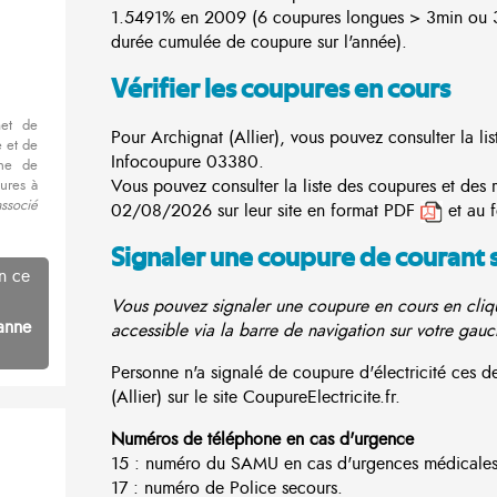
1.5491% en 2009 (6 coupures longues > 3min ou 3
durée cumulée de coupure sur l'année).
Vérifier les coupures en cours
met de
Pour Archignat (Allier), vous pouvez consulter la lis
 et de
Infocoupure
03380.
nne de
Vous pouvez consulter la liste des coupures et des 
ures à
ssocié
02/08/2026 sur leur site en format PDF
et au 
Signaler une coupure de courant 
n ce
Vous pouvez signaler une coupure en cours en cliqu
anne
accessible via la barre de navigation sur votre gauc
Personne n'a signalé de coupure d'électricité ces
(Allier) sur le site CoupureElectricite.fr.
Numéros de téléphone en cas d'urgence
15 : numéro du SAMU en cas d'urgences médicales
17 : numéro de Police secours.