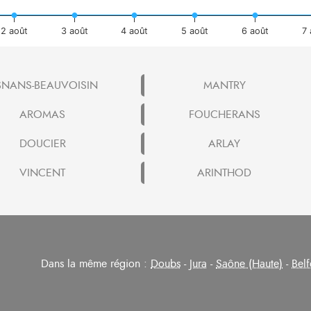
2 août
3 août
4 août
5 août
6 août
7
SNANS-BEAUVOISIN
MANTRY
AROMAS
FOUCHERANS
DOUCIER
ARLAY
VINCENT
ARINTHOD
Dans la même région :
Doubs
-
Jura
-
Saône (Haute)
-
Belf