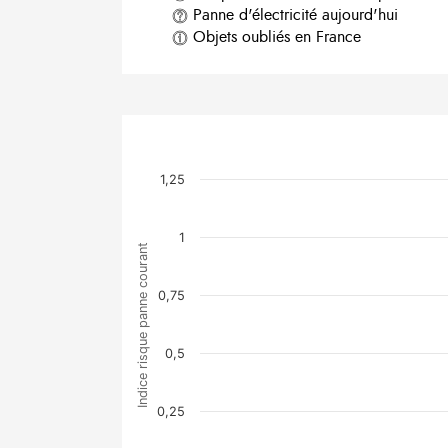
Panne d'électricité aujourd'hui
Objets oubliés en France
1,25
1
Indice risque panne courant
0,75
0,5
0,25