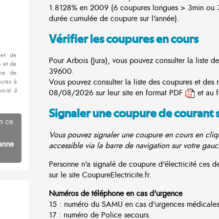
1.8128% en 2009 (6 coupures longues > 3min ou 3
durée cumulée de coupure sur l'année).
Vérifier les coupures en cours
met de
Pour Arbois (Jura), vous pouvez consulter la liste d
 et de
39600.
nne de
Vous pouvez consulter la liste des coupures et des 
ures à
ocié à
08/08/2026 sur leur site en format PDF
et au 
Signaler une coupure de courant 
n ce
Vous pouvez signaler une coupure en cours en cliqu
anne
accessible via la barre de navigation sur votre gauc
Personne n'a signalé de coupure d'électricité ces 
sur le site CoupureElectricite.fr.
Numéros de téléphone en cas d'urgence
15 : numéro du SAMU en cas d'urgences médicales
17 : numéro de Police secours.