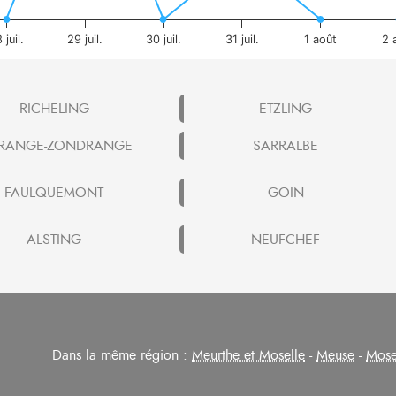
 juil.
29 juil.
30 juil.
31 juil.
1 août
2 
RICHELING
ETZLING
RANGE-ZONDRANGE
SARRALBE
FAULQUEMONT
GOIN
ALSTING
NEUFCHEF
Dans la même région :
Meurthe et Moselle
-
Meuse
-
Mose