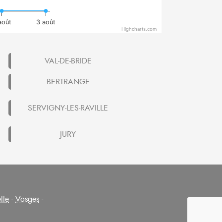
août
3 août
Highcharts.com
VAL-DE-BRIDE
BERTRANGE
SERVIGNY-LES-RAVILLE
JURY
lle
-
Vosges
-