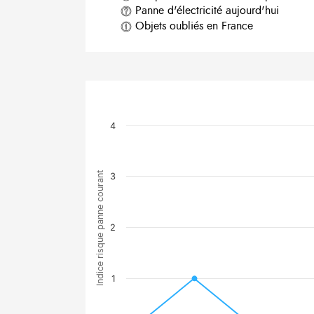
Panne d'électricité aujourd'hui
Objets oubliés en France
4
Indice risque panne courant
3
2
1