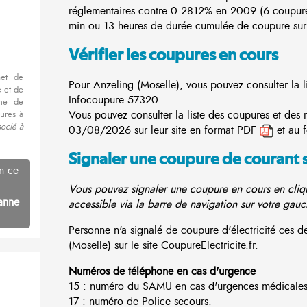
réglementaires contre 0.2812% en 2009 (6 coupur
min ou 13 heures de durée cumulée de coupure sur 
Vérifier les coupures en cours
met de
Pour Anzeling (Moselle), vous pouvez consulter la li
 et de
Infocoupure
57320.
nne de
Vous pouvez consulter la liste des coupures et des 
ures à
socié à
03/08/2026 sur leur site en format PDF
et au 
Signaler une coupure de courant 
n ce
Vous pouvez signaler une coupure en cours en cliqu
anne
accessible via la barre de navigation sur votre gauc
Personne n'a signalé de coupure d'électricité ces
(Moselle) sur le site CoupureElectricite.fr.
Numéros de téléphone en cas d'urgence
15 : numéro du SAMU en cas d'urgences médicales
17 : numéro de Police secours.