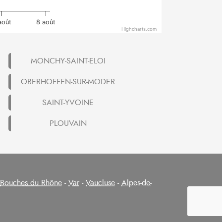
août
8 août
Highcharts.com
MONCHY-SAINT-ELOI
OBERHOFFEN-SUR-MODER
SAINT-YVOINE
PLOUVAIN
Bouches du Rhône
-
Var
-
Vaucluse
-
Alpes-de-