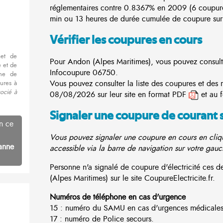
réglementaires contre 0.8367% en 2009 (6 coupur
min ou 13 heures de durée cumulée de coupure sur 
Vérifier les coupures en cours
met de
Pour Andon (Alpes Maritimes), vous pouvez consulter
 et de
Infocoupure
06750.
nne de
Vous pouvez consulter la liste des coupures et des
ures à
ocié à
08/08/2026 sur leur site en format PDF
et au 
Signaler une coupure de courant 
n ce
Vous pouvez signaler une coupure en cours en cliqu
anne
accessible via la barre de navigation sur votre gauc
Personne n'a signalé de coupure d'électricité ces
(Alpes Maritimes) sur le site CoupureElectricite.fr.
Numéros de téléphone en cas d'urgence
15 : numéro du SAMU en cas d'urgences médicales
17 : numéro de Police secours.