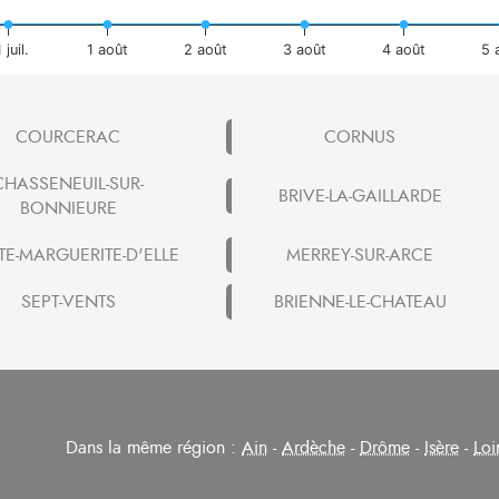
 juil.
1 août
2 août
3 août
4 août
5 
COURCERAC
CORNUS
CHASSENEUIL-SUR-
BRIVE-LA-GAILLARDE
BONNIEURE
TE-MARGUERITE-D'ELLE
MERREY-SUR-ARCE
SEPT-VENTS
BRIENNE-LE-CHATEAU
Dans la même région :
Ain
-
Ardèche
-
Drôme
-
Isère
-
Loi