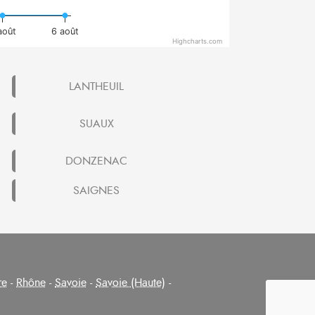
août
6 août
Highcharts.com
LANTHEUIL
SUAUX
DONZENAC
SAIGNES
re
-
Rhône
-
Savoie
-
Savoie (Haute)
-