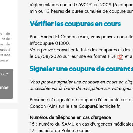
réglementaires contre 0.5901% en 2009 (6 coupur
min ou 13 heures de durée cumulée de coupure sur 
Vérifier les coupures en cours
met de
Pour Andert Et Condon (Ain), vous pouvez consulter 
 et de
Infocoupure
01300.
nne de
Vous pouvez consulter la liste des coupures et des
ures à
 et non
le 06/08/2026 sur leur site en format PDF
et a
rance.
Signaler une coupure de courant 
n ce
Vous pouvez signaler une coupure en cours en cliqu
anne
accessible via la barre de navigation sur votre gauc
Personne n'a signalé de coupure d'électricité ces 
Condon (Ain) sur le site CoupureElectricite.fr.
Numéros de téléphone en cas d'urgence
15 : numéro du SAMU en cas d'urgences médicales
17 : numéro de Police secours.