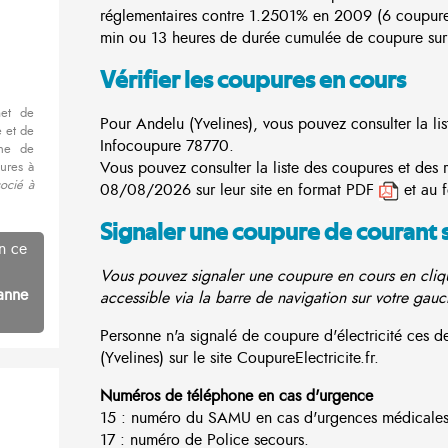
réglementaires contre 1.2501% en 2009 (6 coupur
min ou 13 heures de durée cumulée de coupure sur 
Vérifier les coupures en cours
met de
Pour Andelu (Yvelines), vous pouvez consulter la lis
 et de
Infocoupure
78770.
nne de
Vous pouvez consulter la liste des coupures et des 
ures à
ocié à
08/08/2026 sur leur site en format PDF
et au 
Signaler une coupure de courant 
n ce
Vous pouvez signaler une coupure en cours en cliqu
anne
accessible via la barre de navigation sur votre gauc
Personne n'a signalé de coupure d'électricité ces
(Yvelines) sur le site CoupureElectricite.fr.
Numéros de téléphone en cas d'urgence
15 : numéro du SAMU en cas d'urgences médicales
17 : numéro de Police secours.