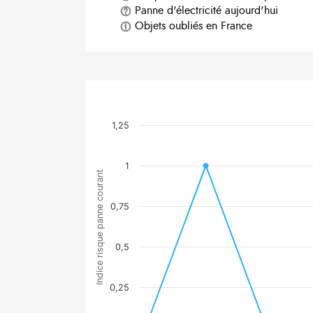
Panne d'électricité aujourd'hui
Objets oubliés en France
1,25
1
Indice risque panne courant
0,75
0,5
0,25