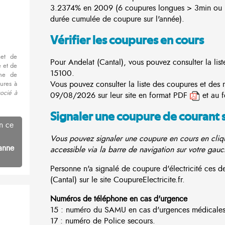
3.2374% en 2009 (6 coupures longues > 3min ou 3
durée cumulée de coupure sur l'année).
Vérifier les coupures en cours
met de
Pour Andelat (Cantal), vous pouvez consulter la list
 et de
15100.
nne de
Vous pouvez consulter la liste des coupures et des 
ures à
ocié à
09/08/2026 sur leur site en format PDF
et au 
Signaler une coupure de courant 
n ce
Vous pouvez signaler une coupure en cours en cliqu
anne
accessible via la barre de navigation sur votre gauc
Personne n'a signalé de coupure d'électricité ces
(Cantal) sur le site CoupureElectricite.fr.
Numéros de téléphone en cas d'urgence
15 : numéro du SAMU en cas d'urgences médicales
17 : numéro de Police secours.