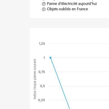
Panne d'électricité aujourd'hui
Objets oubliés en France
1,25
1
Indice risque panne courant
0,75
0,5
0,25