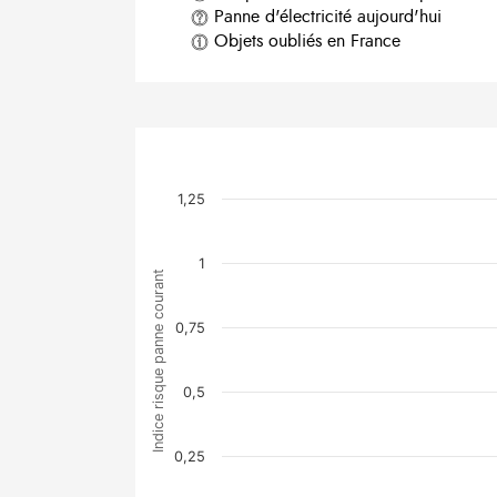
Panne d'électricité aujourd'hui
Objets oubliés en France
1,25
1
Indice risque panne courant
0,75
0,5
0,25