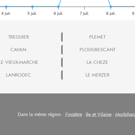
4 juil.
5 juil.
6 juil.
7 juil.
8 juil.
9 
TREGUIER
PLEMET
CAVAN
PLOUGRESCANT
LE VIEUX-MARCHE
LA CHEZE
LANRODEC
LE MERZER
Dans la même région :
Finistère
-
Ile et Vilaine
-
Morbihan