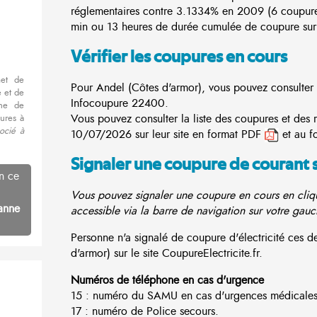
réglementaires contre 3.1334% en 2009 (6 coupur
min ou 13 heures de durée cumulée de coupure sur 
Vérifier les coupures en cours
met de
Pour Andel (Côtes d'armor), vous pouvez consulter la
 et de
Infocoupure
22400.
nne de
Vous pouvez consulter la liste des coupures et des 
ures à
ocié à
10/07/2026 sur leur site en format PDF
et au f
Signaler une coupure de courant 
n ce
Vous pouvez signaler une coupure en cours en cliqu
anne
accessible via la barre de navigation sur votre gauc
Personne n'a signalé de coupure d'électricité ces
d'armor) sur le site CoupureElectricite.fr.
Numéros de téléphone en cas d'urgence
15 : numéro du SAMU en cas d'urgences médicales
17 : numéro de Police secours.