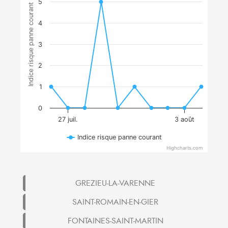
5
Indice risque panne courant
4
3
2
1
0
27 juil.
3 août
Indice risque panne courant
Highcharts.com
GREZIEU-LA-VARENNE
SAINT-ROMAIN-EN-GIER
FONTAINES-SAINT-MARTIN