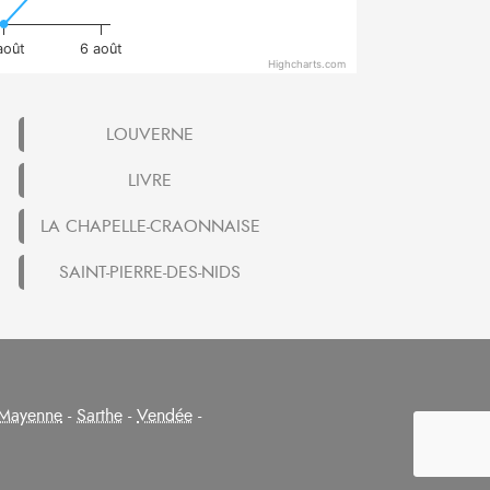
août
6 août
Highcharts.com
LOUVERNE
LIVRE
LA CHAPELLE-CRAONNAISE
SAINT-PIERRE-DES-NIDS
Mayenne
-
Sarthe
-
Vendée
-