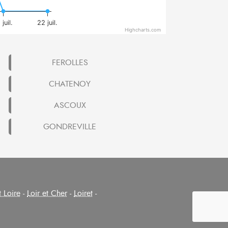
 juil.
22 juil.
Highcharts.com
FEROLLES
CHATENOY
ASCOUX
GONDREVILLE
t Loire
-
Loir et Cher
-
Loiret
-