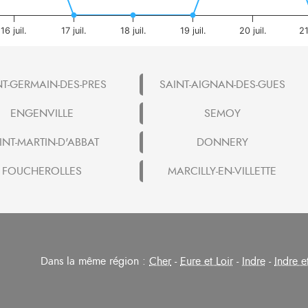
16 juil.
17 juil.
18 juil.
19 juil.
20 juil.
21
NT-GERMAIN-DES-PRES
SAINT-AIGNAN-DES-GUES
ENGENVILLE
SEMOY
INT-MARTIN-D'ABBAT
DONNERY
FOUCHEROLLES
MARCILLY-EN-VILLETTE
Dans la même région :
Cher
-
Eure et Loir
-
Indre
-
Indre e