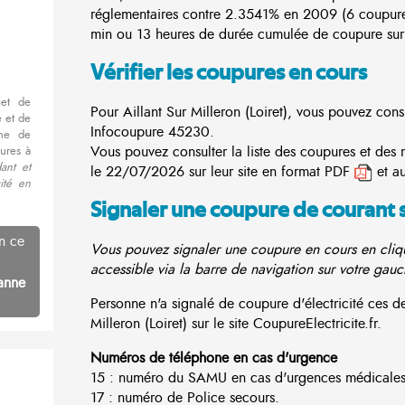
réglementaires contre 2.3541% en 2009 (6 coupur
min ou 13 heures de durée cumulée de coupure sur 
Vérifier les coupures en cours
met de
Pour Aillant Sur Milleron (Loiret), vous pouvez consu
 et de
Infocoupure
45230.
nne de
Vous pouvez consulter la liste des coupures et des 
ures à
ant et
le 22/07/2026 sur leur site en format PDF
et a
cité en
Signaler une coupure de courant 
n ce
Vous pouvez signaler une coupure en cours en cliqu
accessible via la barre de navigation sur votre gauc
anne
Personne n'a signalé de coupure d'électricité ces 
Milleron (Loiret) sur le site CoupureElectricite.fr.
Numéros de téléphone en cas d'urgence
15 : numéro du SAMU en cas d'urgences médicales
17 : numéro de Police secours.