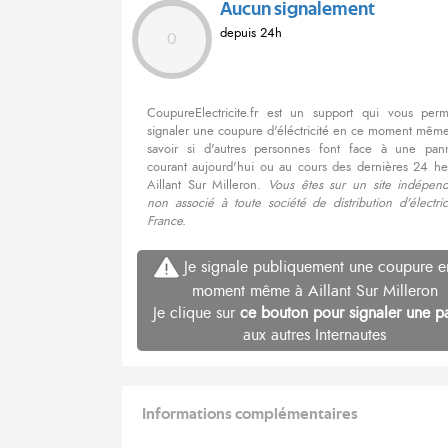
Aucun signalement
depuis 24h
0
CoupureElectricite.fr est un support qui vous per
signaler une coupure d'éléctricité en ce moment même
savoir si d'autres personnes font face à une pa
courant aujourd'hui ou au cours des dernières 24 he
Aillant Sur Milleron.
Vous êtes sur un site indépend
non associé à toute société de distribution d'électri
France.
Je signale publiquement une coupure e
moment même à Aillant Sur Milleron
Je clique sur
ce bouton pour signaler une p
aux autres Internautes
Informations complémentaires