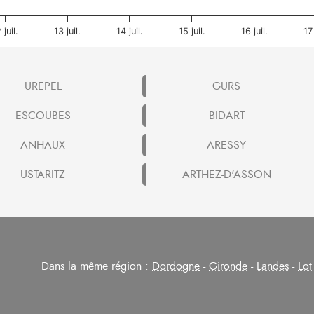
 juil.
13 juil.
14 juil.
15 juil.
16 juil.
17 
UREPEL
GURS
ESCOUBES
BIDART
ANHAUX
ARESSY
USTARITZ
ARTHEZ-D'ASSON
Dans la même région :
Dordogne
-
Gironde
-
Landes
-
Lot