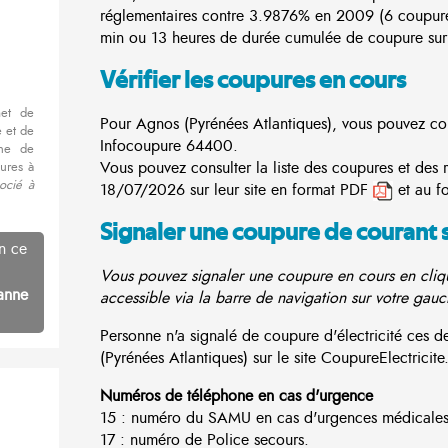
réglementaires contre 3.9876% en 2009 (6 coupur
min ou 13 heures de durée cumulée de coupure sur 
Vérifier les coupures en cours
met de
Pour Agnos (Pyrénées Atlantiques), vous pouvez consu
 et de
Infocoupure
64400.
nne de
Vous pouvez consulter la liste des coupures et des 
ures à
ocié à
18/07/2026 sur leur site en format PDF
et au f
Signaler une coupure de courant 
n ce
Vous pouvez signaler une coupure en cours en cliqu
anne
accessible via la barre de navigation sur votre gauc
Personne n'a signalé de coupure d'électricité ces
(Pyrénées Atlantiques) sur le site CoupureElectricite.
Numéros de téléphone en cas d'urgence
15 : numéro du SAMU en cas d'urgences médicales
17 : numéro de Police secours.