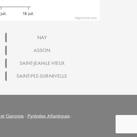
juil.
18 juil.
Highcharts.com
NAY
ASSON
SAINT-JEAN-LE-VIEUX
SAINT-PEE-SUR-NIVELLE
 et Garonne
-
Pyrénées Atlantiques
-