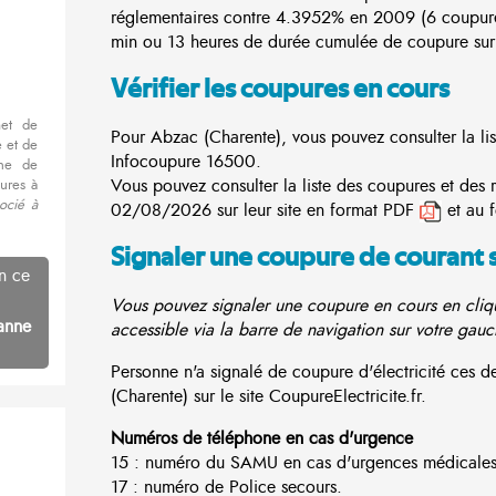
réglementaires contre 4.3952% en 2009 (6 coupur
min ou 13 heures de durée cumulée de coupure sur 
Vérifier les coupures en cours
met de
Pour Abzac (Charente), vous pouvez consulter la lis
 et de
Infocoupure
16500.
nne de
Vous pouvez consulter la liste des coupures et des 
ures à
ocié à
02/08/2026 sur leur site en format PDF
et au 
Signaler une coupure de courant 
n ce
Vous pouvez signaler une coupure en cours en cliqu
anne
accessible via la barre de navigation sur votre gauc
Personne n'a signalé de coupure d'électricité ces
(Charente) sur le site CoupureElectricite.fr.
Numéros de téléphone en cas d'urgence
15 : numéro du SAMU en cas d'urgences médicales
17 : numéro de Police secours.