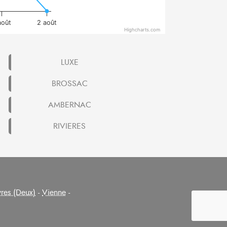
août
2 août
Highcharts.com
LUXE
BROSSAC
AMBERNAC
RIVIERES
res (Deux)
-
Vienne
-