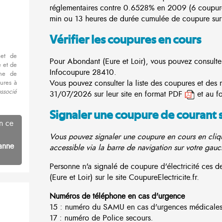
réglementaires contre 0.6528% en 2009 (6 coupur
min ou 13 heures de durée cumulée de coupure sur 
Vérifier les coupures en cours
met de
Pour Abondant (Eure et Loir), vous pouvez consulter 
 et de
Infocoupure
28410.
nne de
Vous pouvez consulter la liste des coupures et des
ures à
ssocié
31/07/2026 sur leur site en format PDF
et au f
Signaler une coupure de courant 
n ce
Vous pouvez signaler une coupure en cours en cliqu
anne
accessible via la barre de navigation sur votre gauc
Personne n'a signalé de coupure d'électricité ces
(Eure et Loir) sur le site CoupureElectricite.fr.
Numéros de téléphone en cas d'urgence
15 : numéro du SAMU en cas d'urgences médicales
17 : numéro de Police secours.