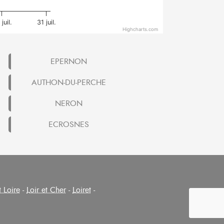
juil.
31 juil.
Highcharts.com
EPERNON
AUTHON-DU-PERCHE
NERON
ECROSNES
t Loire
-
Loir et Cher
-
Loiret
-