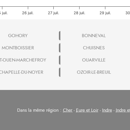
 juil.
26 juil.
27 juil.
28 juil.
29 juil.
30 
GOHORY
BONNEVAL
MONTBOISSIER
CHUISNES
NT-OUEN-MARCHEFROY
OUARVILLE
CHAPELLE-DU-NOYER
OZOIR-LE-BREUIL
Dans la même région :
Cher
-
Eure et Loir
-
Indre
-
Indre e